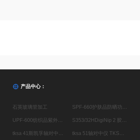
产品中心：
石英玻璃管加工
SPF-660护肤品防晒功效测试仪
UPF-600纺织品紫外线防护系数分析仪
S353/32HDigiNip 2 胶辊压区检测仪传感器
tksa 41斯凯孚轴对中仪 TKSA 41
tksa 51轴对中仪 TKSA 51