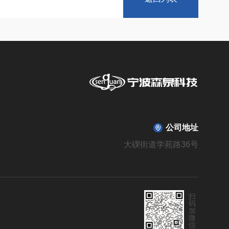
公司地址
大碶街道学苑路36号
扫
码
加
微
信