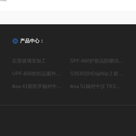
产品中心：
石英玻璃管加工
SPF-660护肤品防晒功效测试仪
UPF-600纺织品紫外线防护系数分析仪
S353/32HDigiNip 2 胶辊压区检测仪传感器
tksa 41斯凯孚轴对中仪 TKSA 41
tksa 51轴对中仪 TKSA 51