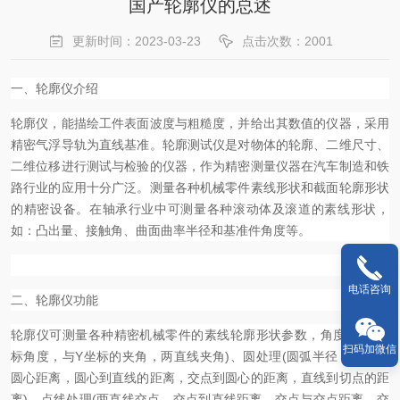
国产轮廓仪的总述
更新时间：2023-03-23
点击次数：2001
一、
轮廓仪介绍
轮廓仪，能描绘工件表面波度与粗糙度，并给出其数值的仪器，采用
精密气浮导轨为直线基准。轮廓测试仪是对物体的轮廓、二维尺寸、
二维位移进行测试与检验的仪器，作为精密测量仪器在汽车制造和铁
路行业的应用十分广泛。
测量各种机械零件素线形状和截面轮廓形状
的精密设备。在轴承行业中可测量各种滚动体及滚道的素线形状，
如：凸出量、接触角、曲面曲率半径和基准件角度等。
电话咨询
二、
轮廓仪功能
轮廓仪可测量各种精密机械零件的素线轮廓形状参数，角度处理(坐
扫码加微信
标角度，与Y坐标的夹角，两直线夹角)、圆处理(圆弧半径，圆心到
圆心距离，圆心到直线的距离，交点到圆心的距离，直线到切点的距
离)、点线处理(两直线交点，交点到直线距离，交点与交点距离，交