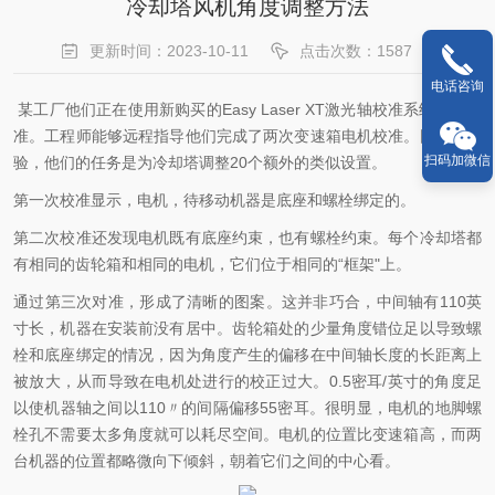
冷却塔风机角度调整方法
更新时间：2023-10-11
点击次数：1587
电话咨询
某工厂他们正在使用新购买的Easy Laser XT激光轴校准系统进行校
准。工程师能够远程指导他们完成了两次变速箱电机校准。因缺乏经
扫码加微信
验，他们的任务是为冷却塔调整20个额外的类似设置。
第一次校准显示，电机，待移动机器是底座和螺栓绑定的。
第二次校准还发现电机既有底座约束，也有螺栓约束。每个冷却塔都
有相同的齿轮箱和相同的电机，它们位于相同的“框架"上。
通过第三次对准，形成了清晰的图案。这并非巧合，中间轴有110英
寸长，机器在安装前没有居中。齿轮箱处的少量角度错位足以导致螺
栓和底座绑定的情况，因为角度产生的偏移在中间轴长度的长距离上
被放大，从而导致在电机处进行的校正过大。0.5密耳/英寸的角度足
以使机器轴之间以110〃的间隔偏移55密耳。很明显，电机的地脚螺
栓孔不需要太多角度就可以耗尽空间。电机的位置比变速箱高，而两
台机器的位置都略微向下倾斜，朝着它们之间的中心看。