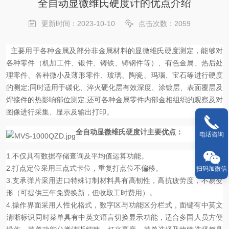
全自动显微维氏硬度计的优点介绍
更新时间：2023-10-10
点击次数：2059
主要用于各种金属及部分非金属材料的显微维氏硬度测定，能够对
各种零件（机加工件、锻件、铸铁、铸钢件等）、有色金属、热后处
理零件、各种微小及薄形零件、玻璃、陶瓷、玛瑙、宝石等进行硬度
的测定;同时适用于碳化、淬火硬化层有效深度、涂镀层、表面覆层及
焊接件的热影响部位测定;还可各种金属零件内部金相组织的观察及对
图像进行采集、显示及输出打印。
全自动显微维氏硬度计
主要优点：
电话咨询
1.不仅具有数据存储查询及平均值运算功能。
2.打点定位采用三点式卡位，重复打点位不偏移。
扫码加微信
3.支承弹片采用进口特殊订制材料具有高韧性，高抗疲劳度，不易变
形（可提供三年免费换新，但收取工时费用）。
4.操作界面采用人性化格式，数字区与功能区分栏式，面键有中英文
清晰标识同时菜单具有中英文语言切换显示功能，适合多国人员方便