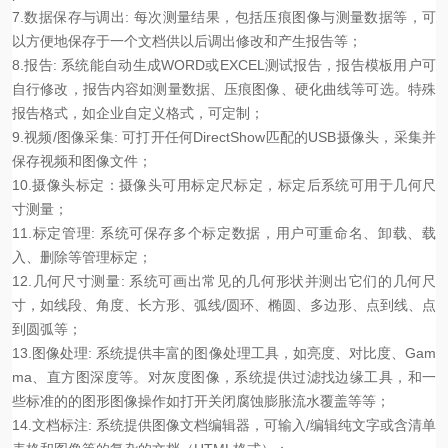
7.数据保存与调出: 每次测量结果，包括压痕图像与测量数据等，可
以方便地保存于一个文档供以后调出修改和产生报告等；
8.报告: 系统能自动生成WORD或EXCEL测试报告，报告模板用户可
自行修改，报告内容如测量数据、压痕图像、硬化曲线等可选。特殊
报告格式，如企业自定义格式，可定制；
9.视频/图像采集: 可打开任何DirectShow匹配的USB摄像头，采集并
保存视频和图像文件；
10.摄像头标定：摄像头可用标定尺标定，标定后系统可用于几何尺
寸测量；
11.标定管理: 系统可保存多个标定数据，用户可重命名、卸载、载
入、删除等管理标定；
12.几何尺寸测量: 系统可画出常见的几何形状并测出它们的几何尺
寸，如线段、角度、长方形、弧线/圆环、椭圆、多边形、点到线、点
到圆弧等；
13.图像处理: 系统提供丰富的图像处理工具，如亮度、对比度、Gam
ma、直方图深度等。对灰度图像，系统提供过滤找边缘工具，和一
些标准的的图形图像操作如打开关闭腐蚀膨胀流水覆盖等等；
14.文档标注: 系统提供图像文档编辑器，可输入/编辑纯文字或含清单