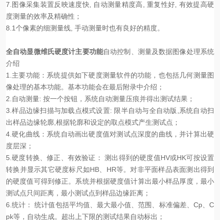
7.图像采集装置反映速度快, 自动测量精度高, 重复性好, 有效提高硬
度测量的效率及精确性；
8.1个像素的细测量线, 手动测量时也有良好的精度。
全自动显微维氏硬度计
主要功能
自动控制、测量及数据图像处理系统
介绍
1.主要功能：系统提供如下硬度测量软件的功能，也包括几何测量图
像处理的基本功能。基本功能会在最后附录中介绍；
2.自动测量: 按一个按钮，系统自动测量压痕并得出测试结果；
3.样品边缘扫描与加载点模式设置: 限半自动与全自动版,系统自动扫
出样品边缘轮廓,根据轮廓和设定的取点模式产生测试点；
4.硬化曲线：系统自动画出硬度值对测试点深度的曲线，并计算出硬
度层深；
5.硬度转换、修正、有效验证： 测出得到的硬度值HV或HK可按设置
转换并显示其它硬度标尺如HB、HR等。对非平面样品表面测出得到
的硬度值可得到修正。系统并根据硬度值计算出最小样品厚度，最小
测试点只间距离，最小测试点到样品边缘距离；
6.统计： 统计值包括平均值、最大最小值、范围、标准偏差、Cp、C
pk等，自动生成。超出上下限的测试结果自动标出；