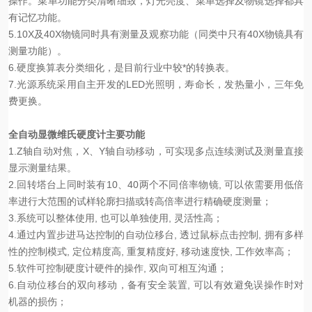
操作。菜单功能分类清晰细致，灯光亮度、菜单选择及物镜选择都具
有记忆功能。
5.10X及40X物镜同时具有测量及观察功能（同类中只有40X物镜具有
测量功能）。
6.硬度换算表分类细化，是目前行业中较*的转换表。
7.光源系统采用自主开发的LED光照明，寿命长，发热量小，三年免
费更换。
全自动显微维氏硬度计
主要功能
1.Z轴自动对焦，X、Y轴自动移动，可实现多点连续测试及测量直接
显示测量结果。
2.回转塔台上同时装有10、40两个不同倍率物镜, 可以依需要用低倍
率进行大范围的试样轮廓扫描或转高倍率进行精确硬度测量；
3.系统可以整体使用, 也可以单独使用, 灵活性高；
4.通过内置步进马达控制的自动位移台, 透过鼠标点击控制, 拥有多样
性的控制模式, 定位精度高, 重复精度好, 移动速度快, 工作效率高；
5.软件可控制硬度计硬件的操作, 双向可相互沟通；
6.自动位移台的双向移动，备有安全装置, 可以有效避免误操作时对
机器的损伤；