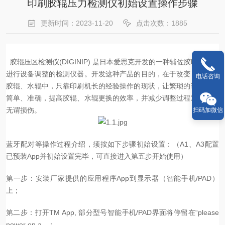
印刷胶辊压力检测仪初始设置操作步骤
更新时间：2023-11-20
点击次数：1885
胶辊压区检测仪
(DIGINIP)
是日本爱思克
开发的一种辅佐胶印机机长
进行设备调整的检测仪器。开发这种产品的目的，在于改变目前更换
电话咨询
胶辊、水辊中，只靠印刷机长的经验操作的现状，让繁琐的调校变得
简单、准确，提高胶辊、水辊更换的效率，并减少调整过程对胶辊的
无谓损伤。
扫码加微信
蓝牙配对等操作过程介绍，须按如下步骤初始设置：（
A1
、
A3
配置
已预装
App
并初始设置完毕，可直接进入第五步开始使用）
第一步：安装厂家提供的应用程序
App
到显示器（智能手机
/PAD
）
上；
第二步：打开
TM App,
部分型号智能手机
/PAD
界面将停留在
“please
power on a ..
；