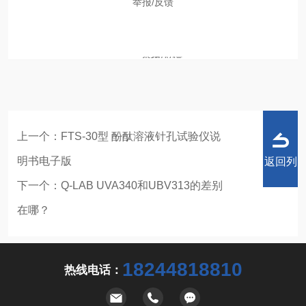
举报
/
反馈
举报/反馈
上一个：
FTS-30型 酚酞溶液针孔试验仪说
明书电子版
返回列
下一个：
Q-LAB UVA340和UBV313的差别
在哪？
表
18244818810
热线电话：