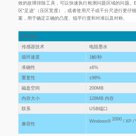
效的故障排除工具，可以快速执行检测问题区域的问题。E
区“足迹"（压区宽度），或者使用尺子或千分尺进行更仔细
案，用于确定正确的凸度、辊平行度和对准以及对称。
系统规格
传感器技术
电阻墨水
循环速度
1帧/秒
准确性
±6%
重复性
±98%
磁盘空间
200MB
内存大小
128MB 内存
联系
USB端口
2000
Windows®
/ XP / 
兼容性