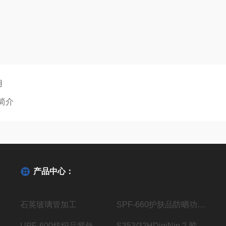
用
0简介
产品中心：
石英玻璃管加工
SPF-660护肤品防晒功效测试仪
UPF-600纺织品紫外线防护系数分析仪
S353/32HDigiNip 2 胶辊压区检测仪传感器