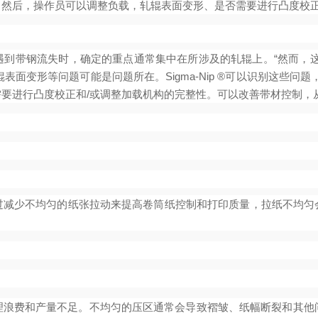
然后，操作员可以调整负载，轧辊表面变形、是否需要进行凸度校正
遇到带钢流失时，确定的重点通常集中在所涉及的轧辊上。“然而，这
辊表面变形等问题可能是问题所在。Sigma-Nip ®可以识别这些
要进行凸度校正和/或调整加载机构的完整性。可以改善带材控制，
过减少不均匀的纸张拉动来提高卷筒纸控制和打印质量，拉纸不均匀
浪费和产量不足。不均匀的压区通常会导致褶皱、纸幅断裂和其他问题。