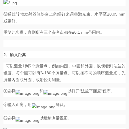
⑨通过转动发射器倾斜台上的螺钉来调整激光束。水平至±0.05 mm
或更好。
重复此步骤，直到所有三个参考点都在±0.1 mm范围内。
2、
输入距离
可以测量
1
到
5
个测量点，例如内圆、中圆和外圆，以便看到法兰的
锥度。每个圆可以有
6-180
个测量点。可以按不同的顺序测量点，先
测量内圈或外圈，或沿径向测量。
①选择
和
以打开“法兰平面度"程序。
②输入距离，用
确认。
③选择
以继续测量视图。