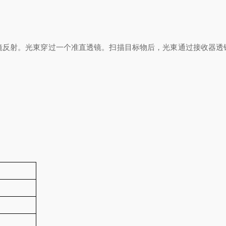
镜反射。光東穿过一个准直透镜。扫描目标物后，光東通过接收器透