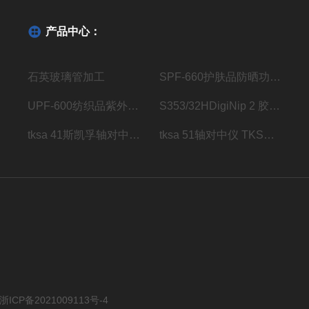
产品中心：
石英玻璃管加工
SPF-660护肤品防晒功效测试仪
UPF-600纺织品紫外线防护系数分析仪
S353/32HDigiNip 2 胶辊压区检测仪传感器
tksa 41斯凯孚轴对中仪 TKSA 41
tksa 51轴对中仪 TKSA 51
浙ICP备2021009113号-4