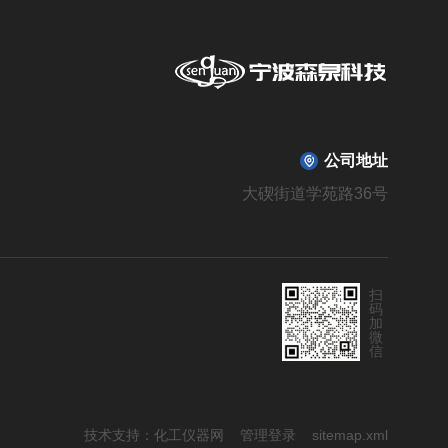
公司地址
大碶街道学苑路36号
扫
码
加
微
信
技术支持：
化工仪器网
管理登录
sitemap.xml