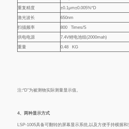
重复精度
±0.1μm±0.005%*D
激光波长
650nm
扫描频率
800 Times/S
供电电源
7.4V鲤电池组(2000mah)
重量
0.48 KG
注:“D"为被测物实际测量显示值。
4、两种显示方式
LSP-1005具备可翻转的屏幕显示系统,以及方便手持横握