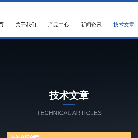
页
关于我们
产品中心
新闻资讯
技术文章
技术文章
TECHNICAL ARTICLES