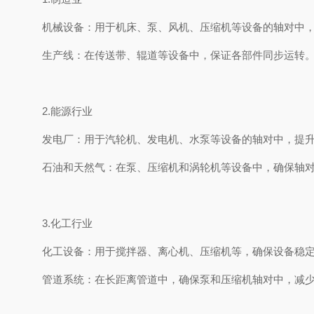
机械设备：用于机床、泵、风机、压缩机等设备的轴对中
生产线：在传送带、辊道等设备中，保证各部件同步运转
2.能源行业
发电厂：用于汽轮机、发电机、水泵等设备的轴对中，提
石油和天然气：在泵、压缩机和涡轮机等设备中，确保轴
3.化工行业
化工设备：用于搅拌器、离心机、压缩机等，确保设备稳
管道系统：在长距离管道中，确保泵和压缩机轴对中，减