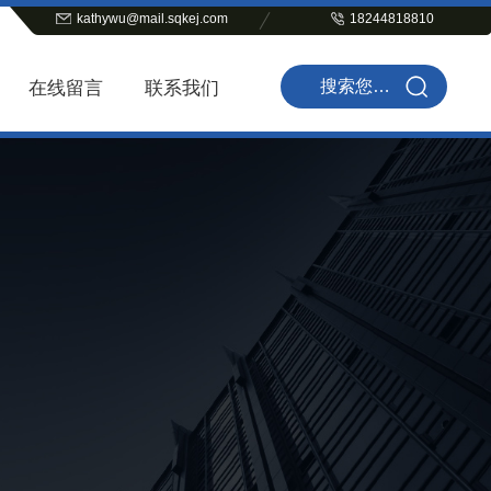
kathywu@mail.sqkej.com
18244818810
在线留言
联系我们