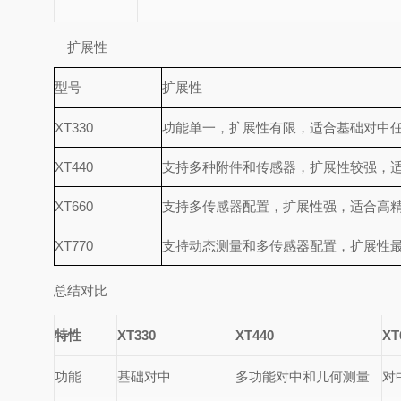
扩展性
型号
扩展性
XT330
功能单一，扩展性有限，适合基础对中
XT440
支持多种附件和传感器，扩展性较强，
XT660
支持多传感器配置，扩展性强，适合高
XT770
支持动态测量和多传感器配置，扩展性最q
总结对比
特性
XT330
XT440
XT
功能
基础对中
多功能对中和几何测量
对