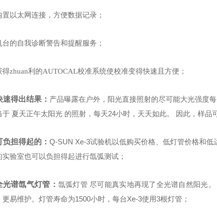
内置以太网连接，方便数据记录；
机台的自我诊断警告和提醒服务；
获得zhuan利的AUTOCAL校准系统使校准变得快速且方便；
快速得出结果：
产品曝露在户外，阳光直接照射的尽可能大光强度每天只
当于 夏天正午太阳光 的照射，每天24小时，天天如此。 因此，样品
可负担得起的：
Q-SUN Xe-3试验机以低购买价格、低灯管价格
的实验室也可以负担得起进行氙弧测试；
全光谱氙气灯管：
氙弧灯管 尽可能真实地再现了全光谱自然阳光。 
更易维护。灯管寿命为1500小时，每台Xe-3使用3根灯管；