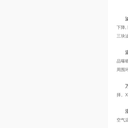
下降
三块
品曝
周围
择。X
空气