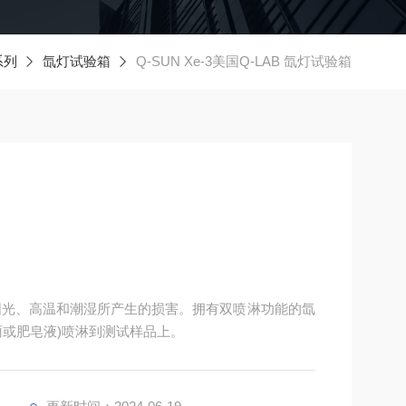
系列
氙灯试验箱
Q-SUN Xe-3美国Q-LAB 氙灯试验箱
太阳光、高温和潮湿所产生的损害。拥有双喷淋功能的氙
雨或肥皂液)喷淋到测试样品上。