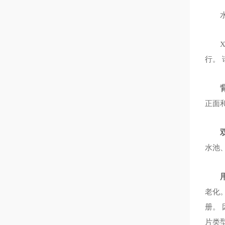
水
行。
正面
水池
老化。
册。 
片类