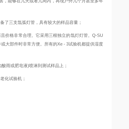
损害，能够在几天或者几周内，再现户外几个月甚至多年
它配备了三支氙弧灯管，具有较大的样品容量；
，而且价格非常合理。它采用三根独立的氙灯灯管。Q-SU
零件或大部件时非常方便。所有的Xe - 3试验机都提供湿度
(如酸雨或肥皂液)喷淋到测试样品上；
灯老化试验机；