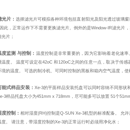
滤光片：
选择滤光片可模拟各种环境包括直射阳光及阳光透过玻璃窗射
, 因此，正常运作下不需要更换滤光片。
例外的是Window-IR滤光片
滤光片；
温度监测 与控制：
温度控制是非常重要的，因为它影响着老化速率。Q
晒温度。 温度可设定在42oC 和120oC之间的任意一点，取决于
环境的温度。 可选的制冷机、可同时控制的黑板和箱内空气温度，使
万能式样品安装：
Xe-3的平面样品安装托盘可以同时容纳不同形
e-3样品托盘大小为451mm x 718mm，尽可能多可以放置 51个51m
湿度控制：
相对湿度(RH)控制是Q-SUN Xe-3机型的标准配备
温度。 请注意，带湿度控制的Xe-3的正常运行时必须用净化水；