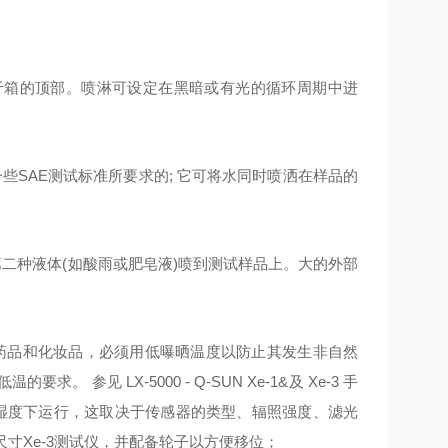
位于箱的顶部。喷淋可设定在黑暗或有光的循环周期中进
一些SAE测试标准所要求的; 它可将水同时喷洒在样品的
将第二种液体(如酸雨或肥皂液)喷到测试样品上。大的外部
药品和化妆品，必须用低曝晒温度以防止其发生非自然
见 LX-5000 - Q-SUN Xe-1&及 Xe-3 手
%的相对湿度下运行，这取决于传感器的类型、辐照强度、滤光
寸Xe-3测试仪，并配备轮子以方便移位；