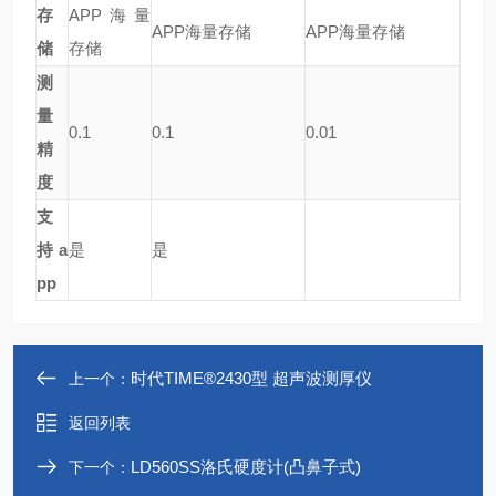
存
APP海量
APP海量存储
APP海量存储
储
存储
测
量
0.1
0.1
0.01
精
度
支
持a
是
是
pp
时代TIME®2430型 超声波测厚仪
上一个：
返回列表
LD560SS洛氏硬度计(凸鼻子式)
下一个：