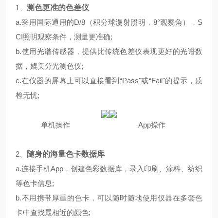
1、
测色
更准的
色差仪
a.采用国际通用的D/8（积分球漫射照明，8°观察角），S
CI照明观察条件，测量更准确;
b.使用光谱传感器，提供比传统色差仪表现更好的光谱数
据，媲美分光测色仪;
c.在仪器的屏幕上可以直接看到“Pass"或“Fail"的提示，质
检无忧;
单机操作 App操作
2、
随身的海量色卡数据库
a.连接手机App，创建色彩数据库，录入印刷、涂料、纺织
等色卡信息;
b.不用携带厚重的色卡，可以随时随地使用仪器在多套色
卡中查找最相近的颜色;