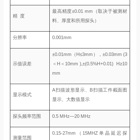
最高精度±0.01 mm（取决于被测材
精 度
料、厚度和所用探头）
分辨率
0.001mm
±0.01mm（H≤3mm），±0.03mm (3
示值误差
＜H＜10mm ),±(0.5%H+0.01) H≥10
mm
A扫描波形显示、B扫描工件截面图
显示模式
显示、大数值显示
探头频率范围
0.5 MHz—20 MHz
0.15-27mm（15MHZ单晶延迟探
测量范围