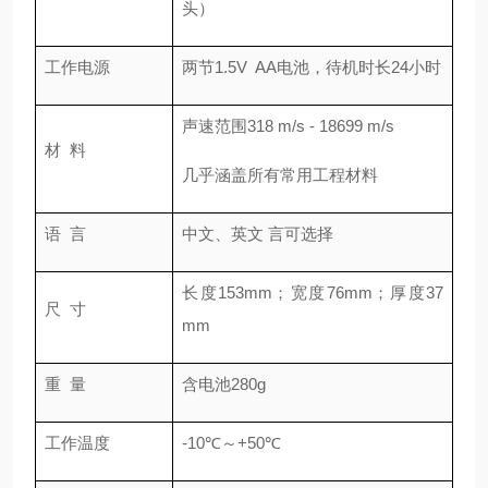
头）
工作电源
两节1.5V AA电池，待机时长24小时
声速范围318 m/s - 18699 m/s
材 料
几乎涵盖所有常用工程材料
语 言
中文、英文 言可选择
长度153mm；宽度76mm；厚度37
尺 寸
mm
重 量
含电池280g
工作温度
-10℃～+50℃