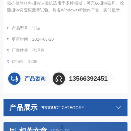
微机控制材料扭转试验机适用于多种领域，可完成扭转破坏、检
测扭转切变模量等试验。具备WindowsXP操作平台，实时显示试
验结果及相关参数图形。执行多项国家和国际标准，主要技术指
标包括扭矩、准确度等级、测量范围等。软件采用智能专家设置
产品型号：宁波
系统，具备自动清零、速度可调等功能，并可打印符合国家标准
的实验报告。具有过载保护和自动诊断功能，确保试验安全可
更新时间：2024-06-20
靠。
厂商性质：代理商
访问量：1206
13566392451
产品咨询
产品展示
PRODUCT CATEGORY
相关文章