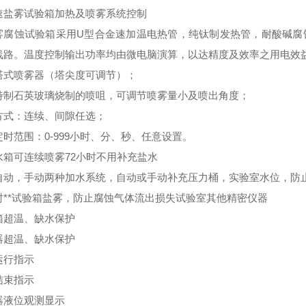
速盐雾试验箱加热及喷雾系统控制
雾腐蚀试验箱采用U型合金速加温电热管，纯钛制发热管，耐酸碱腐
线路。温度控制输出功率均由微电脑演算，以达精度及效率之用电效
塔式喷雾器（塔尖度可调节）；
特制石英玻璃烧制的喷咀，可调节喷雾量小及喷出角度；
方式：连续、间隙任选；
时范围：0-999小时、分、秒、任意设置。
水箱可连续喷雾72小时不用补充盐水
自动，手动两种加水系统，自动或手动补充压力桶，实验室水位，防
时**试验箱盐雾，防止腐蚀气体流出损失试验室其他精密仪器
箱超温、缺水保护
器超温、缺水保护
运行指示
结束指示
器液位观测显示