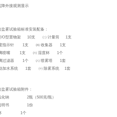
沉降外接观测显示
速盐雾试验箱标准安装配备：
V型/O型置物架 10支 ㈡ 计量筒 1支
温度指示针 1支 ㈣ 收集器 1支
玻璃喷嘴 1支 ㈥ 湿度杯 1个
玻璃过滤器 1个 ㈧ 喷雾塔 1套
自动加水系统 1套 ㈩ 除雾系统 1套
速盐雾试验箱附件：
氯化钠 2瓶（500克/瓶）
作说明书 1份
量杯 1个