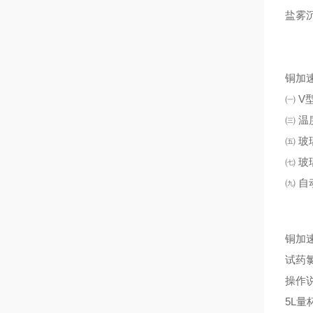
盐雾
铜加
㈠ 
㈢ 
㈤ 
㈦ 
㈨ 
铜加
试药
操
5L