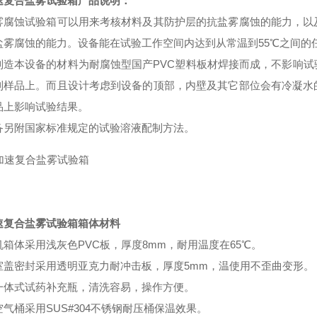
速复合盐雾试验箱
产品说明：
雾腐蚀试验箱可以用来考核材料及其防护层的抗盐雾腐蚀的能力，以
盐雾腐蚀的能力。设备能在试验工作空间内达到从常温到55℃之间的
制造本设备的材料为耐腐蚀型国产PVC塑料板材焊接而成，不影响
到样品上。而且设计考虑到设备的顶部，内壁及其它部位会有冷凝水
品上影响试验结果。
备另附国家标准规定的试验溶液配制方法。
速复合盐雾试验箱
箱体材料
机箱体采用浅灰色PVC板，厚度8mm，耐用温度在65℃。
室盖密封采用透明亚克力耐冲击板，厚度5mm，温使用不歪曲变形。
一体式试药补充瓶，清洗容易，操作方便。
气桶采用SUS#304不锈钢耐压桶保温效果。