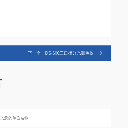
下一个：
DS-600三口径分光测色仪
言