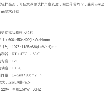
试验样品架，可任意调整试样角度及度，四面落雾均匀，受雾wan
产品要求订做）
速盐雾试验箱技术指标
：600×450×400(L×W×H)mm
寸约：1075×1185×630(L×W×H)mm
和器：RT＋47℃ ～ 63℃
匀度：±2℃
动度：±0.5℃
量：1～2ml / 80cm2 · h
方式：连续/周期任选
220V 单相1.5KW 50HZ