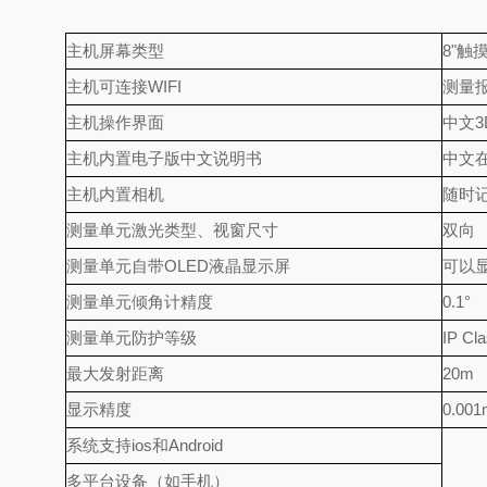
主机屏幕类型
8"触
主机可连接WIFI
测量
主机操作界面
中文
主机内置电子版中文说明书
中文
主机内置相机
随时
测量单元激光类型、视窗尺寸
双向 
测量单元自带OLED液晶显示屏
可以
测量单元倾角计精度
0.1°
测量单元防护等级
IP Cl
最大发射距离
20m
显示精度
0.00
系统支持ios和Android
多平台设备（如手机）