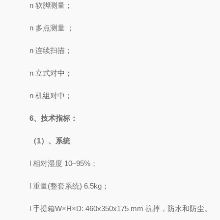
n 软脚测量；
n 多点测量 ；
n 连续扫描；
n 立式对中；
n 机组对中；
6、技术指标：
（1）、系统
l 相对湿度 10–95%；
l 重量(整套系统) 6.5kg；
l 手提箱W×H×D: 460x350x175 mm 抗摔，防水和防尘。