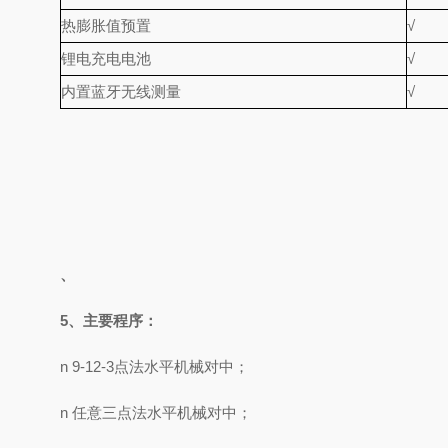
热膨胀值预置
√
锂电充电电池
√
内置蓝牙无线测量
√
、
5、主要程序：
n 9-12-3点法水平机械对中；
n 任意三点法水平机械对中；