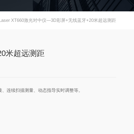
y-Laser XT660激光对中仪—3D彩屏+无线蓝牙+20米超远测距
+20米超远测距
连接、连续扫描测量、动态指导实时调整等。