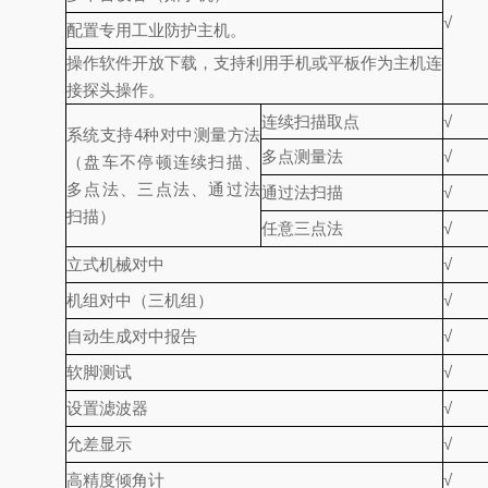
√
配置专用工业防护主机。
操作软件开放下载，支持利用手机或平板作为主机连
接探头操作。
连续扫描取点
√
系统支持4种对中测量方法
多点测量法
√
（盘车不停顿连续扫描、
多点法、三点法、通过法
通过法扫描
√
扫描）
任意三点法
√
立式机械对中
√
机组对中（三机组）
√
自动生成对中报告
√
软脚测试
√
设置滤波器
√
允差显示
√
高精度倾角计
√