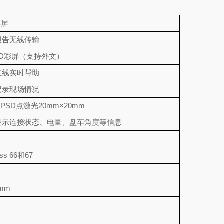
摸屏
报告无线传输
3D彩屏（支持外文）
在线实时帮助
记录现场情况
PSD点激光20mm×20mm
显示连接状态、电量、盘车角度等信息
ass 66和67
1mm