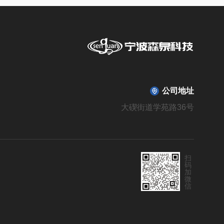
公司地址
大碶街道学苑路36号
扫
码
加
微
信