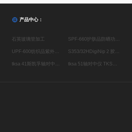
产品中心：
石英玻璃管加工
SPF-660护肤品防晒功效测试仪
UPF-600纺织品紫外线防护系数分析仪
S353/32HDigiNip 2 胶辊压区检测仪传感器
tksa 41斯凯孚轴对中仪 TKSA 41
tksa 51轴对中仪 TKSA 51