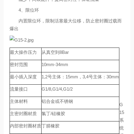
4、限位环
内置限位环，限制活塞最大位移，防止密封圈过载而
爆出
最大操作压力
从真空到8Bar
密封范围
10mm-34mm
最小插入深度
1,2号主体：15mm，3,4号主体：30mm
流量接口
G1/8,G1/4,G1/2
主体材料
铝合金或不锈钢
G
15
主密封圈材质
氯丁/硅橡胶
系
内部密封圈材质
丁腈橡胶
统