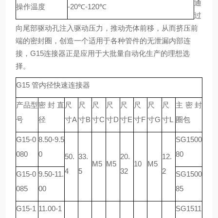
通
操作温度
-20℃-120℃
过
向尾部驱动孔注入驱动压力，推动壳体前移，从而挤压前
端的密封圈，创造一个适用于各种管件的无泄漏内部连
接，G15连接器正是应用于大批量自动化生产的理想选
择。
G15 管内径快速连接器
产品型
密封直
尺
尺
尺
尺
尺
尺
尺
尺
主密封
号
径
寸A
寸B
寸C
寸D
寸E
寸F
寸G
寸L
圈包
G15-0
8.50-9.5
SG1500
080
0
80
50.
33.
20.
12.
M5
M5
10
M5
4
5
32
2
G15-0
9.50-11.
SG1500
085
00
85
G15-1
11.00-1
SG1511