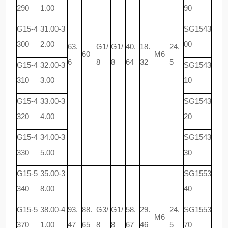
290
1.00
90
G15-4
31.00-3
SG1543
300
2.00
00
63.
G1/
G1/
40.
18.
24.
60
M6
6
8
8
64
32
5
G15-4
32.00-3
SG1543
310
3.00
10
G15-4
33.00-3
SG1543
320
4.00
20
G15-4
34.00-3
SG1543
330
5.00
30
G15-5
35.00-3
SG1553
340
8.00
40
G15-5
38.00-4
93.
88.
G3/
G1/
58.
29.
24.
SG1553
M6
370
1.00
47
65
8
8
67
46
5
70