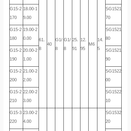
G15-2
18.00-1
SG1521
170
9.00
70
G15-2
19.00-2
SG1521
180
0.00
80
61.
G1/
G1/
25.
12.
14.
40
M6
8
8
8
91
95
5
G15-2
20.00-2
SG1521
190
1.00
90
G15-2
21.00-2
SG1522
200
2.00
00
G15-2
22.00-2
SG1522
210
3.00
10
G15-3
23.00-2
SG1532
220
4.00
20