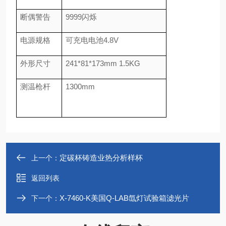
断偶警告
9999
闪烁
电源规格
可充电电池4.8V
外形尺寸
241*81*173mm 1.5KG
测温枪杆
1300mm
定碳杯铸造业热分析样杯
上一个：
返回列表
X-7460-K美国Q-LAB氙灯试验箱滤光片
下一个：