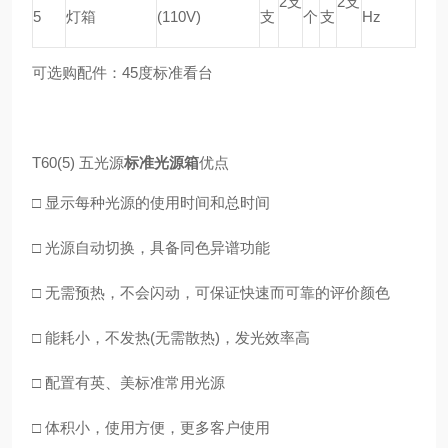
2支
2支
5
灯箱
(110V)
支
个
支
Hz
可选购配件：45度标准看台
T60(5) 五光源
标准光源箱
优点
□ 显示每种光源的使用时间和总时间
□ 光源自动切换，具备同色异谱功能
□ 无需预热，不会闪动，可保证快速而可靠的评价颜色
□ 能耗小，不发热(无需散热)，发光效率高
□ 配置有英、美标准常用光源
□ 体积小，使用方便，更多客户使用