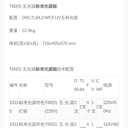
T60(5) 五光源
标准光源箱
配置：D65,TL84,CWF,F,UV五种光源
重量：22.5Kg
体积(宽x深x高)：710x405x570 mm
T60(5) 五光源
标准光源箱
技术配置
D
TL
U
C
编号
名称
型号
F
电源
65
84
V
WF
1011
标准光源对色
T60(5) 五光源
2
4
1
220V/5
2支
2支
5
灯箱
(220V)
支
个
支
0Hz
1011
标准光源对色
T60(5) 五光源
2
4
1
110V/60