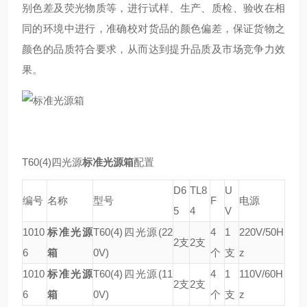
别色差及荧光物质等，进行试样、生产、质检、验收在相
同的环境中进行，准确校对货品的颜色偏差，保证货物之
颜色的品质符合要求，从而达到提升品质及市场竞争力效
果。
T60(4)四光源
标准光源箱
配置
D6
TL8
U
编号
名称
型号
F
电源
5
4
V
1010
标准光源
T60(4)四光源(22
4
1
220V/50H
2支
2支
6
箱
0V)
个
支
z
1010
标准光源
T60(4)四光源(11
4
1
110V/60H
2支
2支
6
箱
0V)
个
支
z