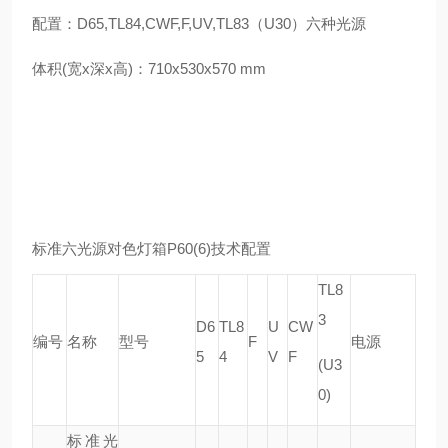
配置：D65,TL84,CWF,F,UV,TL83（U30）六种光源
体积(宽x深x高)：710x530x570 mm
标准六光源对色灯箱P60(6)技术配置
TL8
3
D6
TL8
U
CW
编号
名称
型号
F
电源
5
4
V
F
(U3
0)
标准光