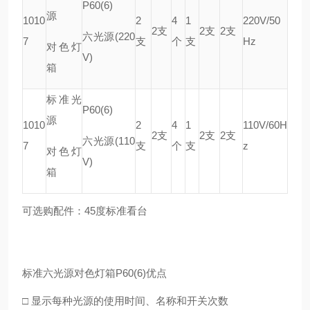
P60(6)
源
1010
2
4
1
220V/50
2支
2支
2支
六光源(220
7
支
个
支
Hz
对色灯
V)
箱
标准光
P60(6)
源
1010
2
4
1
110V/60H
2支
2支
2支
六光源(110
7
支
个
支
z
对色灯
V)
箱
可选购配件：45度标准看台
标准六光源对色灯箱P60(6)优点
□ 显示每种光源的使用时间、名称和开关次数