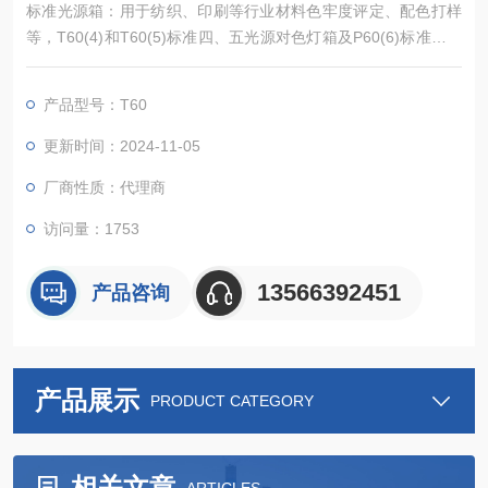
标准光源箱：用于纺织、印刷等行业材料色牢度评定、配色打样
等，T60(4)和T60(5)标准四、五光源对色灯箱及P60(6)标准六光
源对色灯箱，可准确校对货品颜色偏差，提升品质及市场竞争
力。灯箱具备多种光源、同色异谱功能、无需预热、能耗小、发
产品型号：T60
光效率高等优点，配置英、美标准常用光源，方便客户使用。
更新时间：2024-11-05
厂商性质：代理商
访问量：1753
13566392451
产品咨询
产品展示
PRODUCT CATEGORY
相关文章