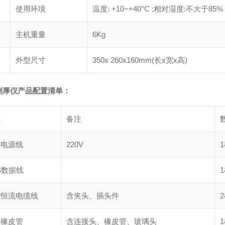
使用环境
温度: +10~+40°C ;相对湿度:不大
主机重量
6Kg
外型尺寸
350x 260x160mm(长x宽x高)
测厚仪产品配置清单：
称
备注
芯电源线
220V
B数据线
芯恒流电缆线
含夹头、插头件
泵橡皮管
含连接头、橡皮管、玻璃头