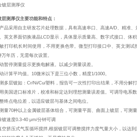
镀层测厚仪
主要功能和特点：
本产品采用自主研发芯片处理数据，具有高速串口、高速A/D、精准
中、英文界面切换液晶LCD显示，具体显示质量高、数字式接口、体
热敏打印机长时间使用，不用更换色带。微型打印接口中、英文测试
钟万年历，无需每次设置。
自动暂停测量提示更换电解液。以减少测量误差。
动计算平均值。10微米以下是三位小数，精度1/1000。
测多层镀如：Cr/Ni/Cu/塑料，报告可一次性打印出结果，不用分解
采用美国进口标准片，校准和标定达到理想测量误差值。可调导电系
调整终点电位差，以适应镀层与基体之间电位。
以测量70种以上金属镀层基体组合，可测量平面、曲面上镀层，可测
除镀速度0.3-40 μm/分钟可调
．真空挤压式气泵循环搅拌,根据镀层可调整搅拌力度气量大小，以达到