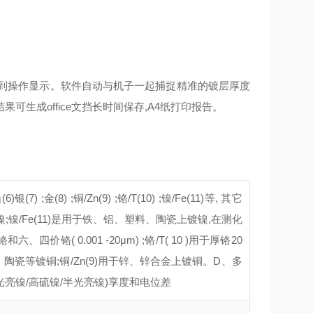
达到操作显示。软件自动与机子一起捕捉精准的镀层厚度
生成office文挡长时间保存,A4纸打印报告。
;铅(6)银(7) ;金(8) ;铜/Zn(9) ;铬/T(10) ;镍/Fe(11)等, 其它
;镍/Fe(11)是用于铁、铝、塑料、陶瓷上镀镍,在测化
价铬( 0.001 -20μm) ;铬/T( 10 )用于厚铬20
陶瓷等镀铜;铜/Zn(9)用于锌、锌合金上镀铜。D、多
/光亮镍/高硫镍/半光亮镍)享度和电位差