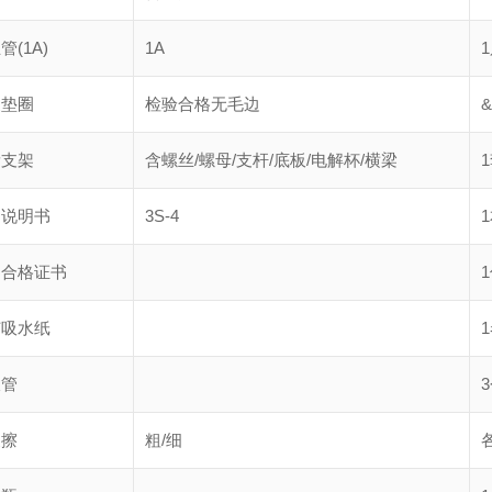
管(1A)
1A
皮垫圈
检验合格无毛边
&
量支架
含螺丝/螺母/支杆/底板/电解杯/横梁
用说明书
3S-4
品合格证书
芯吸水纸
吸管
皮擦
粗/细