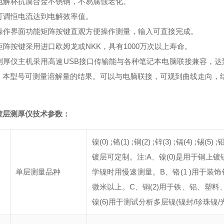
．电解杯抗腐合金不锈钢，不易腐蚀老化。
、可调恒电流达到电解效率值。
、操作界面功能矩阵按键直观方便操作测量，输入可直接完成。
矩阵按键采用进口欧姆龙或NKK，具有1000万次以上寿命。
、测厚仪主机采用高速USB接口传输能与各种笔记本电脑联接兼容，
。本型号可测量溶解量的结果。可以与电脑联接，可观到曲线走向，结果可
镀层测厚仪
技术参数：
镍(0) ;铬(1) ;铜(2) ;锌(3) ;镉(4) ;锡(5) 
镀层可定制。注:A、镍(0)是用于铜上镀镍
单层测量品种
学镍时用慢速测量。B、铬(1 )用于装饰铬和六、四
微米以上。C、铜(2)用于铁、铝、塑料、
镍(6)用于测试分析多层镍(镍封/珍珠镍