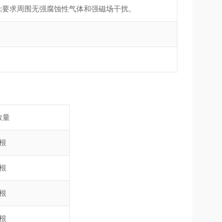
于85% ;要求周围无强腐蚀性气体和强磁场干扰。
数量
1根
1根
2根
1根