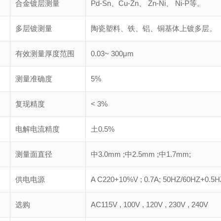
合金镀层测量
Pd-Sn、Cu-Zn、 Zn-Ni、 Ni-P等。
多层镀测量
陶瓷塑料、铁、铝、铜基体上镀多层。
有效测量厚度范围
0.03~ 300μm
测量准确度
5%
复现精度
< 3%
电解电流精度
土0.5%
测量面直径
中3.0mm ;中2.5mm ;中1.7mm;
供电电源
A C220+10%V ; 0.7A; 50HZ/60HZ
选购
AC115V , 100V , 120V , 230V , 240V