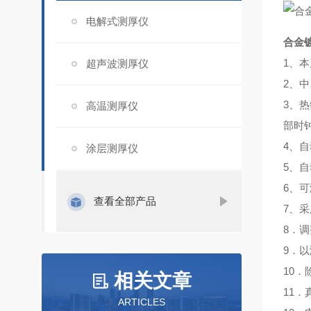
电解式测厚仪
合金
1、
超声波测厚仪
2、
3、
高温测厚仪
部时
4、
涂层测厚仪
5、自
6、可
查看全部产品
7、
8．
9．
10．
相关文章
11
ARTICLES