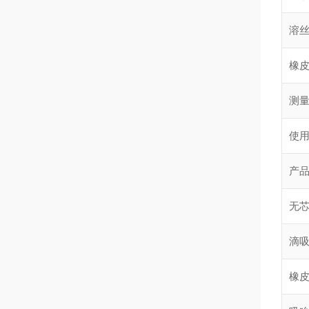
溶丝
橡
测
使
产
无
滴
橡