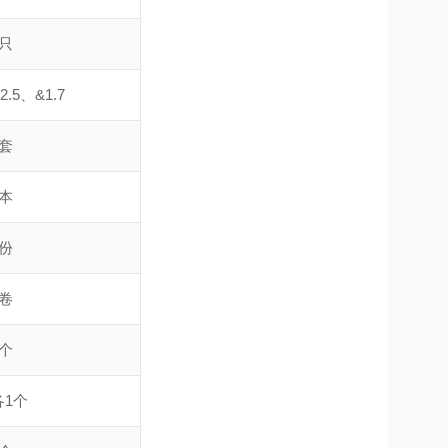
1只
2.5、&1.7
1套
1本
1份
1卷
3个
各1个