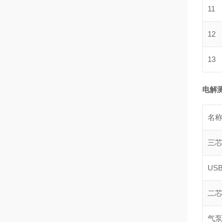
11
12
13
电解
名
三
US
二
气