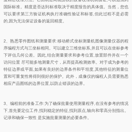
国际标准。精度是否达到标准取决于精度报告的具体值。当然，您也
可以要求第三方验证机构执行准确性验证和标签,但此过程不是必需
的,因
为无法保证设备的返回精度。
2、熟悉零件图纸和测量要求:移动桥式坐标测量机图像测量仪器的程
序编程方式与三坐标相同。可以建立三维坐标系,并且可以在坐标参考
下评估几何公差。因此,结合测量要
求和参考位置,放置部件并在一个
访问位置 尽可能多地测量尺寸，从而提高检测效率。对于成为参考的
特征边界或平面,如果有良好的边界条件和平坦度,其他特征的测量位
置
和可重复性将得到很好的保护。此外，成像仪的编程人员需要熟悉
相应产品图纸的边界位置,以防止错误的边界。
3、编程前的准备工作:为了确保批量使用测量程序,在没有参考的情况
下,首先要定位工件,找到稳定的特征,找到原点,轴向和零高分别指出。
记录和确保一致性 是实施批量测量的必要条件。