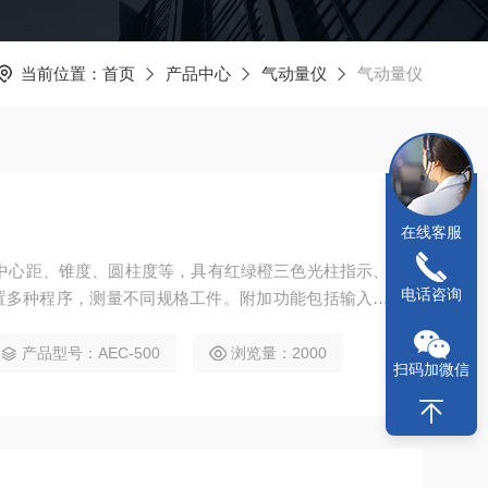
当前位置：
首页
产品中心
气动量仪
气动量仪
在线客服
中心距、锥度、圆柱度等，具有红绿橙三色光柱指示、
电话咨询
置多种程序，测量不同规格工件。附加功能包括输入输
值范围±5±10±25±50，数显分辨率0.1-1.0μm。
产品型号：AEC-500
浏览量：2000
扫码加微信