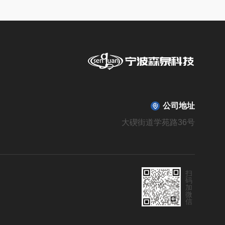
公司地址
大碶街道学苑路36号
扫
码
加
微
信