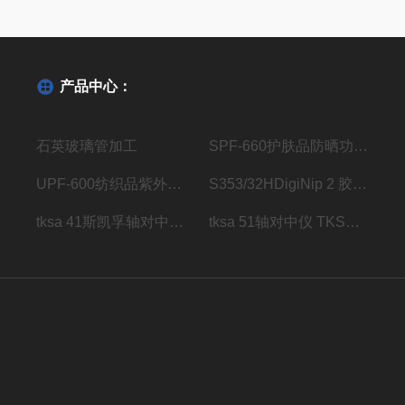
产品中心：
石英玻璃管加工
SPF-660护肤品防晒功效测试仪
UPF-600纺织品紫外线防护系数分析仪
S353/32HDigiNip 2 胶辊压区检测仪传感器
tksa 41斯凯孚轴对中仪 TKSA 41
tksa 51轴对中仪 TKSA 51