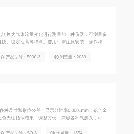
化转换为气体流量变化进行测量的一种仪器，可测量多
度快、稳定性高等特点。使用时需注意安装、操作和维
。常见故障包括浮标挂住、不稳定等，需进行清洗、检
产品型号：5000-3
浏览量：2089
多种尺寸和形位公差，显示分辨率0.0001mm，铝合金
三色光柱指示结果，调整方便，兼容各种气测头，可选
产品型号：SQ-8
浏览量：1854