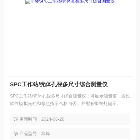
SPC工作站/壳体孔径多尺寸综合测量仪
SPC工作站/壳体孔径多尺寸综合测量仪：可显示测量值，通过
软件模拟光柱和颜色指示合格与否，并配有报警灯提示。数据
保存到历史数据库，可进行数理统计、分析、图表绘制等。测
量软件基于WINDOWS平台，具有操作简单、安全可靠、使用
更新时间：2024-06-20
方便等特点。测量数据可导入导出、在线打印，支持合格率统
计和通道筛选组合查询等功能。
产品型号：非标