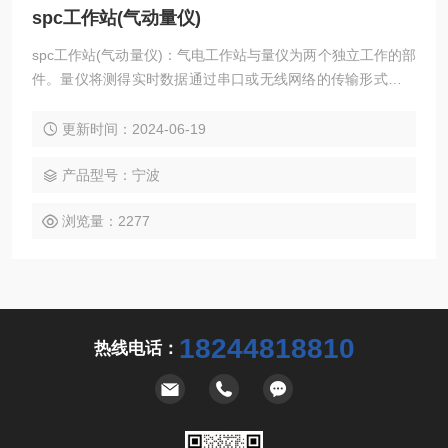
spc工作站(气动量仪)
spc工作站(气动量仪)：气电工作站与量仪为两个独立工作的部
件。量仪将测得实时数据通过串口或无线网络的传输形式将处
理好的数据发送给工作站，工作站上可以根据设置的不同产品
的公差带来对接收的数据进行二次辨别，产品尺寸可独立保
更新时间：2024-06-19
存，也可统一保存。此时工作站相当于是个汇总的数据库，对
数据进行收集和工程能力分析。可生成柱状图、直方图、折线
产品型号：宁波
图等。可将数据导出成excel文本文档，供外部批处理或留档。
浏览量：2277
气电工作
18244818810
热线电话：