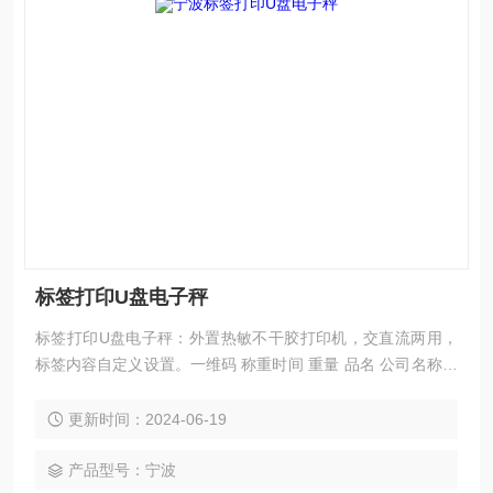
标签打印U盘电子秤
标签打印U盘电子秤：外置热敏不干胶打印机，交直流两用，
标签内容自定义设置。一维码 称重时间 重量 品名 公司名称等
信息。二维码可以动态称重时间 重量 公司名称等信息。电子
秤可设定报警，当在设定的范围内时自动打印标签， 不在设置
更新时间：2024-06-19
范围时不打印标签。U连接电子秤每称重一件货都会记录称重
时间和重量，自动保存为excel格式。即插即用。
产品型号：宁波