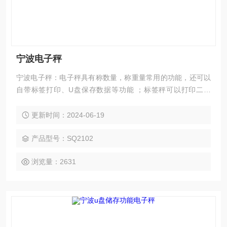
宁波电子秤
宁波电子秤：电子秤具有称数量，称重量常用的功能，还可以
自带标签打印、U盘保存数据等功能 ；标签秤可以打印二维
码：二维码信息包括 品名 型号 称重日期 重量 等信息，可以自
由添加，仓库可以扫描二维码，统计每天入库数据，本公司提
更新时间：2024-06-19
供各种智能电子秤，图片识别，智能标签打印，ERP电子秤，
报警电子秤，各种规格地磅。
产品型号：SQ2102
浏览量：2631