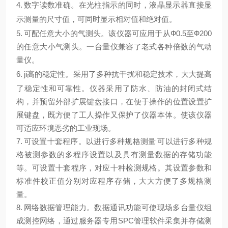
4. 数字读数准确。
在光柱指示的同时，液晶显示器直接显
示测量的尺寸值，可同时显示相对值和绝对值
。
5. 可配任意大小的气测头。
该仪器可应用于从Ф0.5至Ф200
的任意大小气测头。一台量仪兼容了老式各种倍数的气动
量仪。
6. ji高
的稳定性。
采用了多种抗干扰和稳定技术，大大提高
了稳定性和可靠性。仪器采用了防水、防油的封闭式结
构，并预留外部扩展键盘接口，在便于操作的位置设置扩
展键盘，既方便了工人操作又保护了仪器本体。使该仪器
可适应环境恶劣的工业现场。
7. 可设置十套程序。以进行多种规格测量
可以进行多种规
格被测参数的多程序设置以及具有测量数据的存储功能
等。可设置十套程序，对应十种检测规格。其设置参数和
标准件校正值分别对应程序存储，大大方便了多规格测
量。
8. 网络数据管理能力。
数据通讯功能可使现场多台量仪组
成测控网络，通过服务器专用SPC管理软件采集并存储测