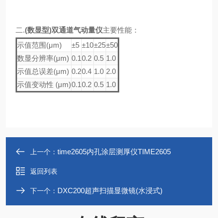
二.
(数显型)双通道气动量仪
主要性能：
示值范围(μm)
±5
±10
±25
±50
数显分辨率(μm)
0.1
0.2
0.5
1.0
示值总误差(μm)
0.2
0.4
1.0
2.0
示值变动性 (μm)
0.1
0.2
0.5
1.0
time2605内孔涂层测厚仪TIME2605
上一个：
返回列表
DXC200超声扫描显微镜(水浸式)
下一个：