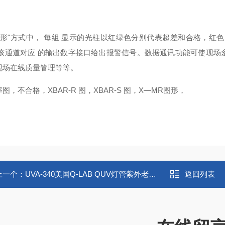
 图形"方式中， 每组 显示的光柱以红绿色分别代表超差和合格，红
 该通道对应 的输出数字接口给出报警信号。数据通讯功能可使现场
现场在线质量管理等等。
图，不合格，XBAR-R 图，XBAR-S 图，X—MR图形，
上一个：
UVA-340美国Q-LAB QUV灯管紫外老化试验箱专用
返回列表