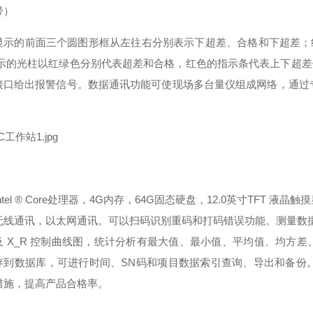
带）
显示的前面三个圆图形框从左往右分别表示下超差、合格和下超差；红色
显示的光柱以红绿色分别代表超差和合格，红色的指示条代表上下超差位
接口给出报警信号。数据通讯功能可使现场多台量仪组成网络，通过
ntel ® Core处理器，4G内存，64G固态硬盘，12.0英寸TFT 液晶
无线通讯，以太网通讯。可以扫码识别重码和打码错误功能。测量数据
及 X_R 控制曲线图，统计分析有最大值、最小值、平均值、均方差、
存到数据库，可进行时间、SN码和项目数据索引查询、导出和备份
措施，提高产品合格率。