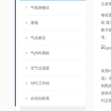
公差
气电测微仪
每组
组 
塞规
数字
等。
气动量仪
气内外测校
空气过滤器
采用I
选）
SPC工作站
制图
据保
自动化检测
纠正