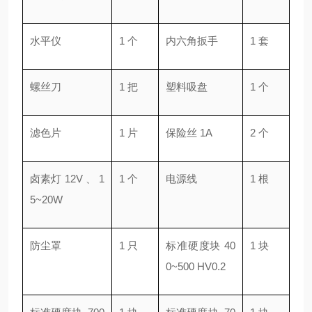
水平仪
1 个
内六角扳手
1 套
螺丝刀
1 把
塑料吸盘
1 个
滤色片
1 片
保险丝 1A
2 个
卤素灯 12V 、 1
1 个
电源线
1 根
5~20W
防尘罩
1 只
标准硬度块 40
1 块
0~500 HV0.2