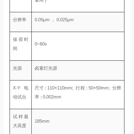
分辨率
0.05μm ， 0.025μm
保荷时
0~60s
间
光源
卤素灯光源
X-Y 电
尺寸 : 110×110mm; 行程 : 50×50mm; 分辨
动试台
率 : 0.002mm
试样最
185mm
大高度