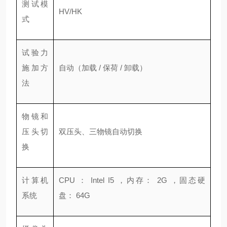
测试模
HV/HK
式
试验力
施加方
自动（加载 / 保荷 / 卸载）
法
物镜和
压头切
双压头、三物镜自动切换
换
计算机
CPU ： Intel I5 ，内存： 2G ，固态硬
系统
盘： 64G