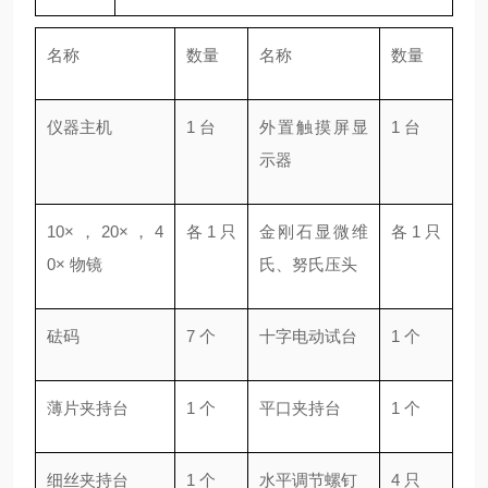
名称
数量
名称
数量
仪器主机
1 台
外置触摸屏显
1 台
示器
10× ， 20× ， 4
各 1 只
金刚石显微维
各 1 只
0× 物镜
氏、努氏压头
砝码
7 个
十字电动试台
1 个
薄片夹持台
1 个
平口夹持台
1 个
细丝夹持台
1 个
水平调节螺钉
4 只