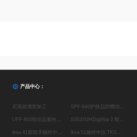
产品中心：
石英玻璃管加工
SPF-660护肤品防晒功效测试仪
UPF-600纺织品紫外线防护系数分析仪
S353/32HDigiNip 2 胶辊压区检测仪传感器
tksa 41斯凯孚轴对中仪 TKSA 41
tksa 51轴对中仪 TKSA 51